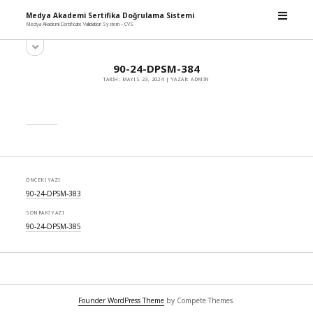
m
Medya Akademi Sertifika Doğrulama Sistemi
e
Medya Akademi Certificate Validation System – CVS
n
y
ü
S
a
y
i
n
ü
90-24-DPSM-384
d
m
a
TARIH: MAYIS 23, 2024 | YAZAR: ADMIN
e
ç
e
n
b
ü
y
a
ü
r
a
ç
ÖNCEKI YAZI
90-24-DPSM-383
SONRAKI YAZI
90-24-DPSM-385
Founder WordPress Theme
by Compete Themes.