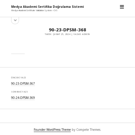
m
Medya Akademi Sertifika Doğrulama Sistemi
e
Medya Akademi Certificate Validation System – CVS
n
y
ü
S
a
y
i
n
ü
90-23-DPSM-368
d
m
a
TARIH: ŞUBAT 25, 2024 | YAZAR: ADMIN
e
ç
e
n
b
ü
y
a
ü
r
a
ç
ÖNCEKI YAZI
90-23-DPSM-367
SONRAKI YAZI
90-24-DPSM-369
Founder WordPress Theme
by Compete Themes.