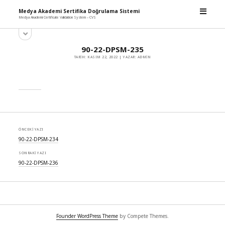
m
Medya Akademi Sertifika Doğrulama Sistemi
e
Medya Akademi Certificate Validation System – CVS
n
y
ü
S
a
y
i
n
ü
90-22-DPSM-235
d
m
a
TARIH: KASIM 22, 2022 | YAZAR: ADMIN
e
ç
e
n
b
ü
y
a
ü
r
a
ç
ÖNCEKI YAZI
90-22-DPSM-234
SONRAKI YAZI
90-22-DPSM-236
Founder WordPress Theme
by Compete Themes.