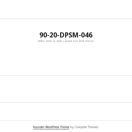
90-20-DPSM-046
TARIH: EKIM 14, 2020 | YAZAR: ELIF AKIN YÜKSEL
Founder WordPress Theme
by Compete Themes.