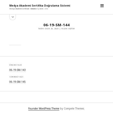
m
Medya Akademi Sertifika Doğrulama Sistemi
e
Medya Akademi Certificate Validation System – CVS
n
y
ü
S
a
y
i
n
ü
06-19-SM-144
d
m
a
TARIH: OCAK 20, 2020 | YAZAR: EGITIM
e
ç
e
n
b
ü
y
a
ü
r
a
ç
ÖNCEKI YAZI
06-19-SM-143
SONRAKI YAZI
06-19-SM-145
Founder WordPress Theme
by Compete Themes.