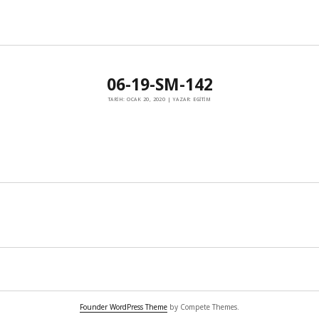
06-19-SM-142
TARIH: OCAK 20, 2020 | YAZAR: EGITIM
Founder WordPress Theme
by Compete Themes.