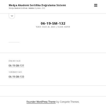
m
Medya Akademi Sertifika Doğrulama Sistemi
e
Medya Akademi Certificate Validation System – CVS
n
y
ü
S
a
y
i
n
ü
06-19-SM-132
d
m
a
TARIH: OCAK 20, 2020 | YAZAR: EGITIM
e
ç
e
n
b
ü
y
a
ü
r
a
ç
ÖNCEKI YAZI
06-19-SM-131
SONRAKI YAZI
06-19-SM-133
Founder WordPress Theme
by Compete Themes.